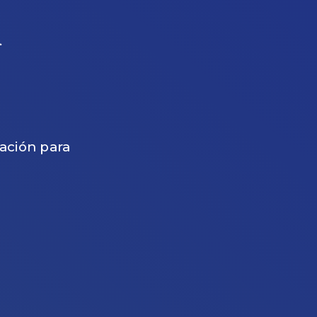
l
gación para